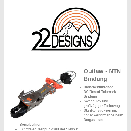
Outlaw - NTN
Bindung
Branchenführende
BC/Resort-Telemark –
Bindung
Sweet Flex und
großzügiger Federweg
Stahlkonstruktion mit
hoher Performance beim
Bergauf- und
Bergabfahren
Echt freier Drehpunkt auf der Skispur