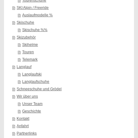
Tourenschuhe
SKI Alpin / Freeride
Auslaufmodelle %
Skischuhe
Skischuhe %%
Skizubehör
Skihelme
Touren
Telemark
Langlauf
Langlaufski
Langlaufschuhe
Schneeschuhe und Grödel
Wir über uns
Unser Team
Geschichte
Kontakt
Anfahrt
Partnerlinks