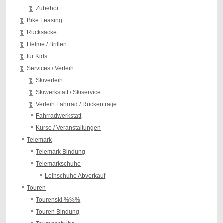
Zubehör
Bike Leasing
Rucksäcke
Helme / Brillen
für Kids
Services / Verleih
Skiverleih
Skiwerkstatt / Skiservice
Verleih Fahrrad / Rückentrage
Fahrradwerkstatt
Kurse / Veranstaltungen
Telemark
Telemark Bindung
Telemarkschuhe
Leihschuhe Abverkauf
Touren
Tourenski %%%
Touren Bindung