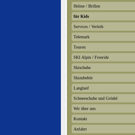
Helme / Brillen
für Kids
Services / Verleih
Telemark
Touren
SKI Alpin / Freeride
Skischuhe
Skizubehör
Langlauf
Schneeschuhe und Grödel
Wir über uns
Kontakt
Anfahrt