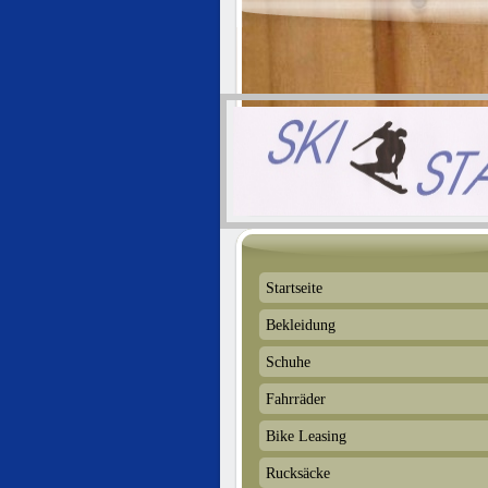
Startseite
Bekleidung
Schuhe
Fahrräder
Bike Leasing
Rucksäcke