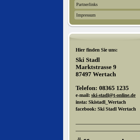
Partnerlinks
Impressum
Hier finden Sie uns:
Ski Stadl
Marktstrasse 9
87497 Wertach
Telefon: 08365 1235
e-mail:
ski-stadl@t-online.de
insta: Skistadl_Wertach
facebook: Ski Stadl Wertach